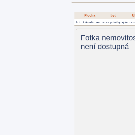
Plocha
byt
U
Info: kliknutím na název položky výše lze
Fotka nemovitos
není dostupná