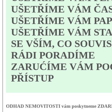
UŠETŘÍME VÁM ČA
UŠETŘÍME VÁM PA
UŠETŘÍME VÁM ST
SE VŠÍM, CO SOUVI
RÁDI PORADÍME
ZARUĆÍME VÁM POC
PŘÍSTUP
ODHAD NEMOVITOSTI vám poskytneme ZDAR