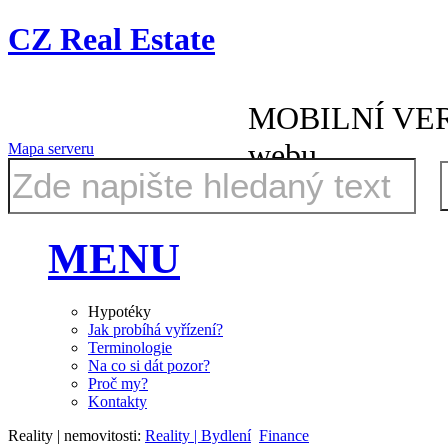
CZ Real Estate
MOBILNÍ VE
webu
Mapa serveru
MENU
Hypotéky
Jak probíhá vyřízení?
Terminologie
Na co si dát pozor?
Proč my?
Kontakty
Reality | nemovitosti:
Reality | Bydlení
Finance