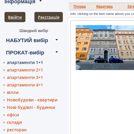
Площа
Квартира
Str
Info: clicking on the item name above you c
Ввійти
Pеєстрація
апартаменти 1+1
апартаменти 2+1
апартаменти 3+1
апартаменти 4+1
вілли
Новобудови - квартири
Нові будівлі - будинки
офіси
склади
ресторан