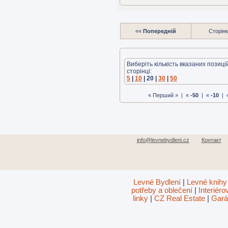
««
Попередній
Сторінк
Виберіть кількість вказаних позиці
сторінці:
5
|
10
| 20 |
30
|
50
« Перший » | «
-50
| «
-10
| 
info@levnebydleni.cz
Контакт
Levné Bydlení
|
Levné knihy
potřeby a oblečení
|
Interiér
linky
|
CZ Real Estate
|
Gará