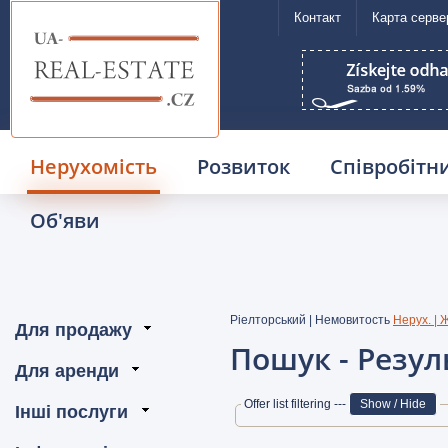
Контакт
Карта серве
UA Real Estate
Нерухомість
Розвиток
Співробітн
Об'яви
Ріелторський | Немовитость
Нерух. | 
Пошук - Резул
Offer list filtering ---