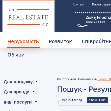
Контакт
Карта серве
UA Real Estate
Нерухомість
Розвиток
Співробітн
Об'яви
Ріелторський | Немовитость
Нерух. | 
Пошук - Резул
Offer list filtering ---