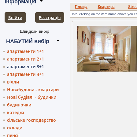
Площа
Квартира
Stre
Info: clicking on the item name above you c
Ввійти
Pеєстрація
апартаменти 1+1
апартаменти 2+1
апартаменти 3+1
апартаменти 4+1
вілли
Новобудови - квартири
Нові будівлі - будинки
будиночки
котеджі
сільське господарство
склади
пенсії