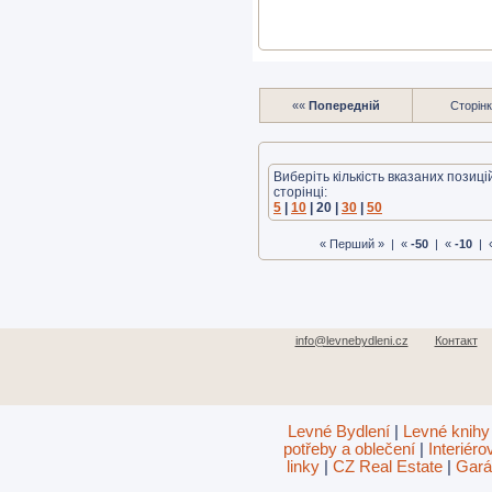
««
Попередній
Сторінк
Виберіть кількість вказаних позиці
сторінці:
5
|
10
| 20 |
30
|
50
« Перший » | «
-50
| «
-10
| 
info@levnebydleni.cz
Контакт
Levné Bydlení
|
Levné knihy
potřeby a oblečení
|
Interiér
linky
|
CZ Real Estate
|
Gará