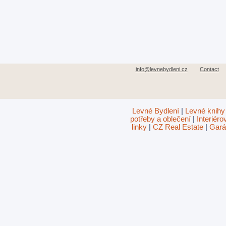
info@levnebydleni.cz
Contact
Levné Bydlení
|
Levné knihy
potřeby a oblečení
|
Interiér
linky
|
CZ Real Estate
|
Gará