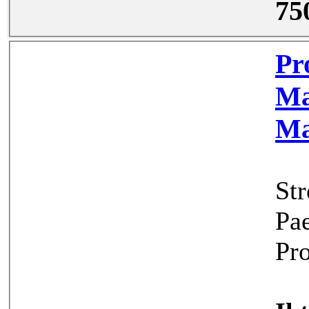
75
Prodej, 
Mariá
Ma
St
Pa
Pr