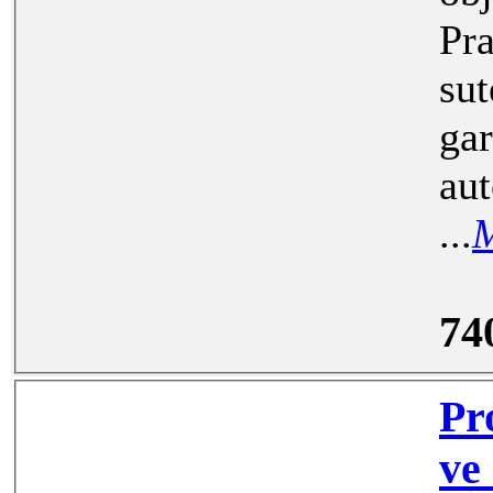
Praze 14. Stán
suterénu 
garáží nen
autový
...
M
74
Prodej pa
ve dvoře domu v centru