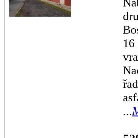
Nabíz
družst
Bosensk
16 m2, výklopná kovová
vrata opatřená
Nachází se
řadě a přístup j
asfalto
...
M