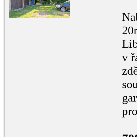
Nabízím
20m2, Na H
Libeň. Jde o
v řadovém objektu. Garáž je
zděná, vrata
současn
garáže. Gar
pro