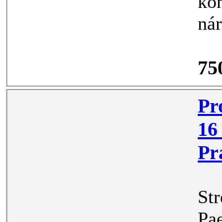
kontak
75
Prodej ga
16 m2, ulice Kbelská
St
Pae