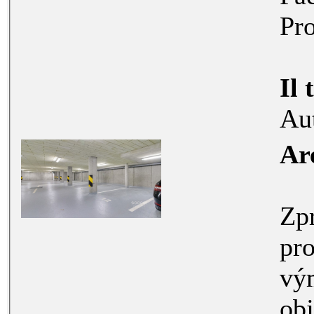
Pro
Il 
Au
Ar
Zpr
prodeji g
výměře 
objektu v 