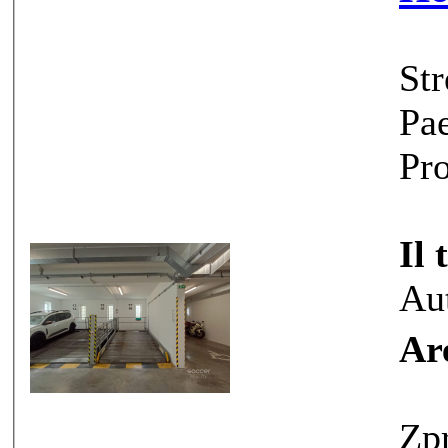
Str
Pae
Pro
Il 
Au
Ar
Zpr