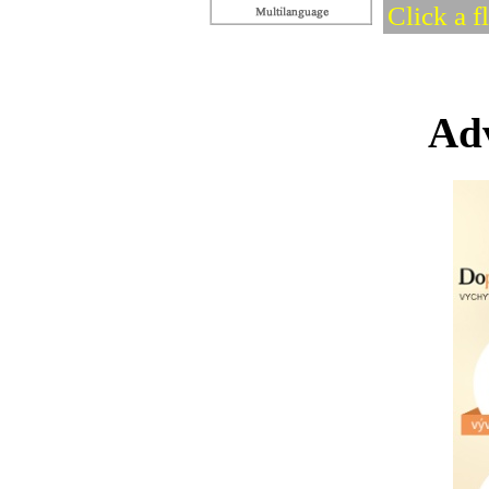
Click a f
Adv