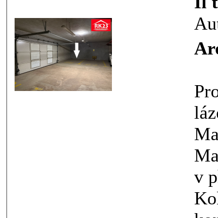
Il 
Au
Ar
Prodej park
lázeňs
Marián
Masary
v přízemí rezidentního domu
Kolonáda