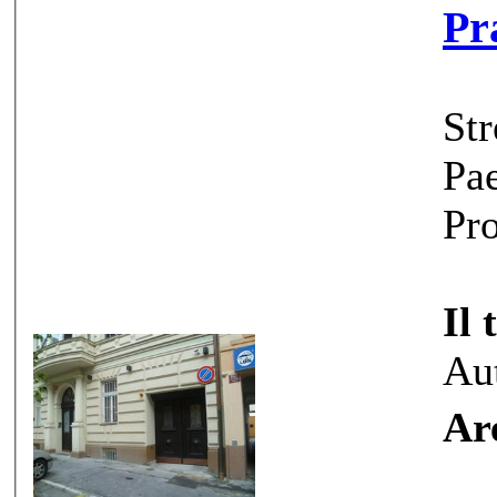
Pr
Str
Pae
Pro
Il 
Au
Ar