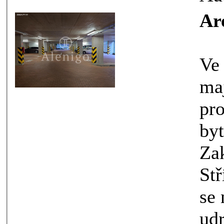
Ar
Ve výhradním zastoupen
majitele 
prostorn
bytové
Zakší
Střížkov.
se nachází v dobře
udržov