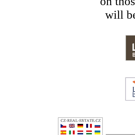
on thos
will b