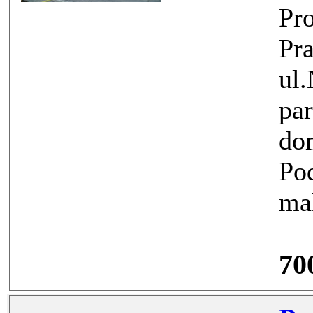
Prodej park
Praha 3 Vino
ul.Na
parkova
domu 200m od 
Poděbr
mak
70