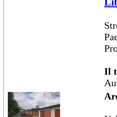
Li
Str
Pae
Pro
Il 
Au
Ar