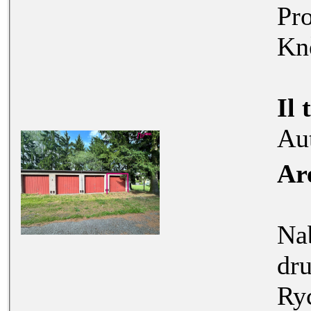
Pr
Kn
Il 
Au
Ar
Nabízíme
družst
Rychno