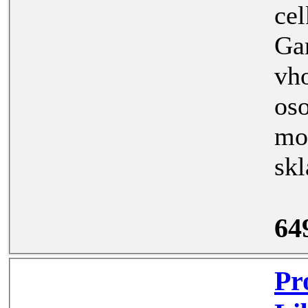
celkové
Garáž je v p
vhodná p
osobní
motoc
64
Prodej 