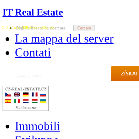
IT Real Estate
Click a flag up / Klikněte na vlaječku výše
La mappa del server
Contati
Immobili