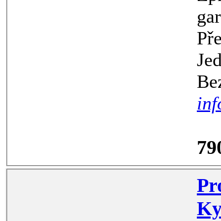
garážo
Přeštick
Jedná se o pl
inf
79
Prodej,
Kynžva