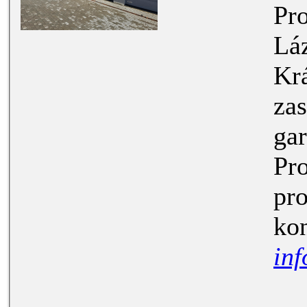
Prodej řa
Lázních K
Královs
zastavě
garáže je za
Pro více informací 
prohl
inf