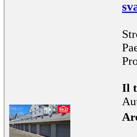
sv
Str
Pa
Pr
Il 
Au
Ar