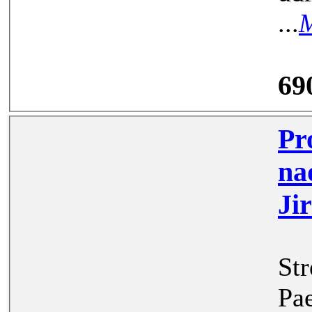
...
M
69
Prodej g
nad Kněžno
Ji
Str
Pa