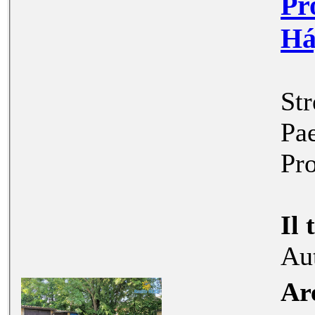
Prodej ga
Str
Pae
Pro
Il 
Au
Ar