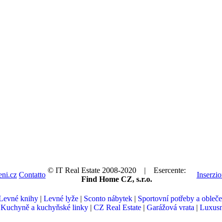
© IT Real Estate 2008-2020 | Esercente:
ni.cz
Contatto
Inserzi
Find Home CZ, s.r.o.
Levné knihy
|
Levné lyže
|
Sconto nábytek
|
Sportovní potřeby a obleče
|
Kuchyně a kuchyňské linky
|
CZ Real Estate
|
Garážová vrata
|
Luxusn