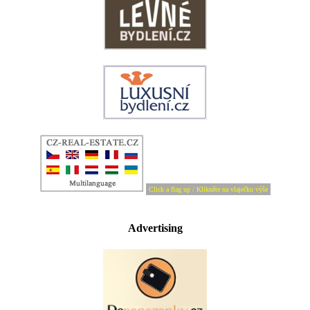
Click a flag up / Klikněte na vlaječku výše
Advertising