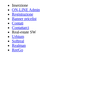
Inserzione
ON-LINE Admin
Registrazione
Banner pricelist
Contati
Contattarci
Real-estate SW
Urbium
Softreal
Realman
ReeGo