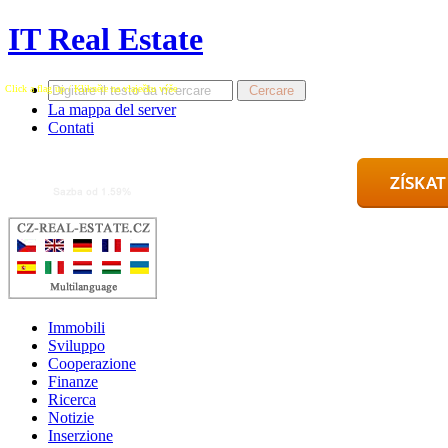
IT Real Estate
Click a flag up / Klikněte na vlaječku výše
La mappa del server
Contati
Immobili
Sviluppo
Cooperazione
Finanze
Ricerca
Notizie
Inserzione