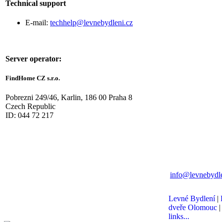
Technical support
E-mail:
techhelp@levnebydleni.cz
Server operator:
FindHome CZ s.r.o.
Pobrezni 249/46, Karlin, 186 00 Praha 8
Czech Republic
ID: 044 72 217
info@levnebydle
Levné Bydlení
|
dveře Olomouc
links...