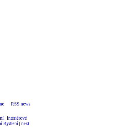
one
RSS news
ní
|
Interiérové
í Bydlení
|
next