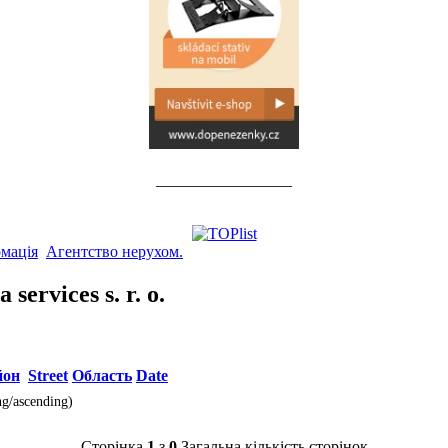
_________________
мація
Агентство нерухом.
ervices s. r. o.
йон
Street
Область
Date
ng/ascending)
Сторінка
1
з
0
Загальна кількість сторінок