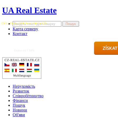
UA Real Estate
Click a flag up / Klikněte na vlaječku výše
Карта серверу
Контакт
Нерухомість
Розвиток
Співробітництво
Фінанси
Пошук
Новини
Об'яви