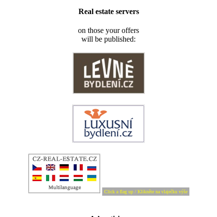
Real estate servers
on those your offers
will be published:
Click a flag up / Klikněte na vlaječku výše