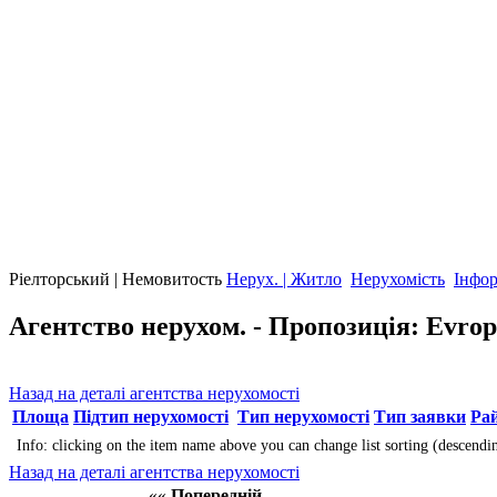
Ріелторський | Немовитость
Нерух. | Житло
Нерухомість
Інфор
Агентство нерухом. - Пропозиція: Evropa s
Назад на деталі агентства нерухомості
Площа
Підтип нерухомості
Тип нерухомості
Тип заявки
Ра
Info: clicking on the item name above you can change list sorting (descendi
Назад на деталі агентства нерухомості
««
Попередній