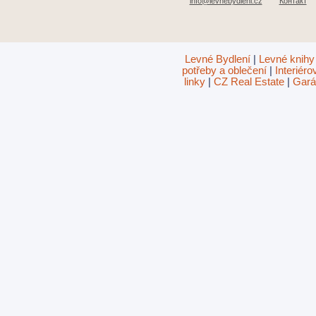
info@levnebydleni.cz
Контакт
Levné Bydlení
|
Levné knihy
potřeby a oblečení
|
Interiér
linky
|
CZ Real Estate
|
Gará