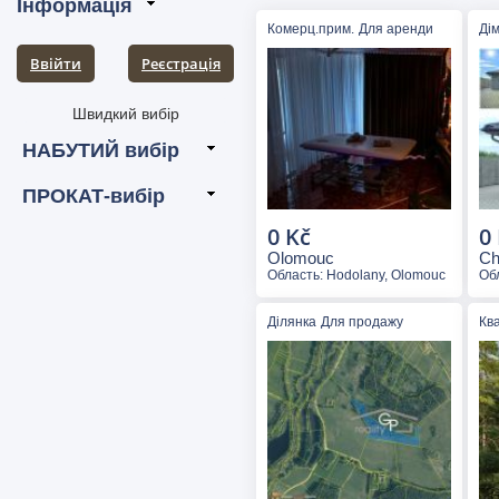
Комерц.прим.
Для аренди
Ді
Ввійти
Pеєстрація
0 Kč
0
Olomouc
Ch
Область: Hodolany, Olomouc
Об
Ділянка
Для продажу
Кв