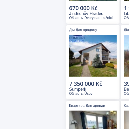
670 000 Kč
1
Jindřichův Hradec
Li
Область: Dvory nad Lužnicí
Обл
Дім
Для продажу
Ді
7 350 000 Kč
3
Šumperk
Be
Область: Úsov
Об
Квартира
Для аренди
Кв