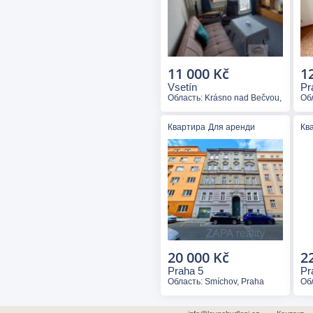
11 000 Kč
1
Vsetín
Pr
Область: Krásno nad Bečvou, Valašské
Обл
Квартира
Для аренди
Кв
20 000 Kč
2
Praha 5
Pr
Область: Smíchov, Praha
Об