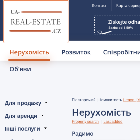
Контакт
Карта серве
UA Real Estate
Нерухомість
Розвиток
Співробітн
Об'яви
Ріелторський | Немовитость
Нерух. | 
Нерухомість
Property search
|
Last added
Радимо